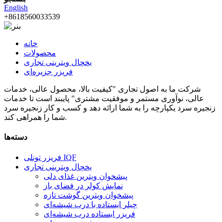
English
‎+8618560033539‎
خانه
محصولات
یخچال ویترینی تجاری
فریزر جزیره‌ای
شرکت ما به اصول تجاری "کیفیت بالا، محصول عالی، خدمات
عالی، نوآوری مستمر و موفقیت مشتری" پایبند است تا خدمات
زنجیره سرد یکپارچه را به شما ارائه دهد و کسب و کار زنجیره سرد
شما را همراهی کند.
دسته‌ها
فریزر تونلی IQF
یخچال ویترینی تجاری
پیشخوان ویترین غذای دلی
نمایش کولر در فضای باز
پیشخوان ویترین گوشت تازه
چیلر ایستاده با درب شیشه‌ای
فریزر ایستاده درب شیشه‌ای