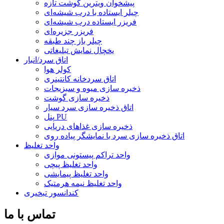
پیشخوان ویترین گوشت تازه
چیلر ایستاده با درب شیشه‌ای
فریزر ایستاده درب شیشه‌ای
فریزر جزیره‌ای
چیلر باز چند طبقه
یخچال نمایش تبلیغاتی
اتاق سرد/انبار
کولر هوا
اتاق سردخانه کانتینری
ذخیره سازی میوه و سبزیجات
ذخیره سازی گوشت
اتاق ذخیره سازی سرد سیار
پنل PU
ذخیره سازی غذاهای دریایی
اتاق ذخیره سازی سرد با نمایشگر پیاده روی
واحد تغلیظ
واحد تراکم پیستونی موازی
واحد تغلیظ پیچی
واحد تغلیظ پیمایشی
واحد تغلیظ نیمه هرمتیک
کندانسور تبخیری
تماس با ما