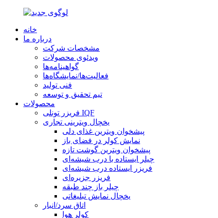
خانه
درباره ما
مشخصات شرکت
ویدئوی محصولات
گواهینامه‌ها
فعالیت‌ها/نمایشگاه‌ها
فنی تولید
تیم تحقیق و توسعه
محصولات
فریزر تونلی IQF
یخچال ویترینی تجاری
پیشخوان ویترین غذای دلی
نمایش کولر در فضای باز
پیشخوان ویترین گوشت تازه
چیلر ایستاده با درب شیشه‌ای
فریزر ایستاده درب شیشه‌ای
فریزر جزیره‌ای
چیلر باز چند طبقه
یخچال نمایش تبلیغاتی
اتاق سرد/انبار
کولر هوا