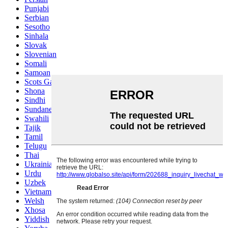
Punjabi
Serbian
Sesotho
Sinhala
Slovak
Slovenian
Somali
Samoan
Scots Gaelic
Shona
Sindhi
Sundanese
Swahili
Tajik
Tamil
Telugu
Thai
Ukrainian
Urdu
Uzbek
Vietnamese
Welsh
Xhosa
Yiddish