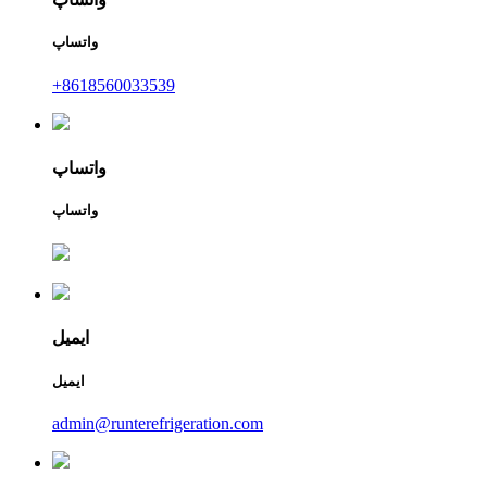
واتساپ
‎+8618560033539‎
واتساپ
واتساپ
ایمیل
ایمیل
admin@runterefrigeration.com