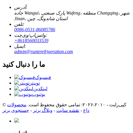
آدرس:
جاده Wangui، پارک صنعتی Wufeng، منطقه Changqing، شهر
Jinan، استان شاندونگ، چین
تلفن:
0086-0531-86085786
واتس‌اپ/وی‌چت:
‎+8618560033539‎
ایمیل:
admin@runterefrigeration.com
ما را دنبال کنید
فیسبوک
توییتر
لینکدین
یوتیوب
© کپی‌رایت - ۲۰۱۰-۲۰۲۶: تمامی حقوق محفوظ است.
محصولات
داغ
-
نقشه سایت
-
وبلاگ برتر
-
جستجوی برتر
واتساپ